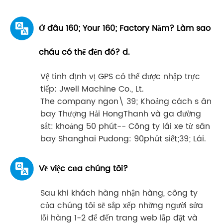
Ở đâu 160; Your 160; Factory Nằm? Làm sao
cháu có thể đến đó? d.
Vệ tinh định vị GPS có thể được nhập trực
tiếp: Jwell Machine Co., Lt.
The company ngon\ 39; Khoảng cách s ân
bay Thượng Hải HongThanh và ga đường
sắt: khoảng 50 phút-- Công ty lái xe từ sân
bay Shanghai Pudong: 90phút siết;39; Lái.
Về việc của chúng tôi?
Sau khi khách hàng nhận hàng, công ty
của chúng tôi sẽ sắp xếp những người sửa
lỗi hàng 1-2 để đến trang web lắp đặt và